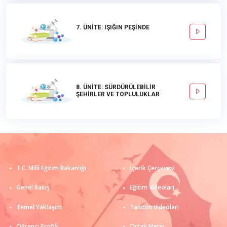
7. ÜNİTE: IŞIĞIN PEŞİNDE
8. ÜNİTE: SÜRDÜRÜLEBİLİR
ŞEHİRLER VE TOPLULUKLAR
T.C. Milli Eğitim Bakanlığı
İçerik Çerçevesi
Genel Bakış
Eğitim Videoları
Temel Yaklaşım
Tanıtım Videoları
Öğrenci Profili
Ortak Metin