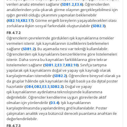
verileri analiz etmeleri sağlanır
(
,
)
. Öğrencilerden
SDB1.2
E3.6
analizlerinden yola çıkarak görme olayının gerçekleşebilmesi için
ışığın gerekli olduğu çıkarımını yapmaları beklenebilir
(
,
)
. Görme engelli bireylerin yaşayabilecekleri olası
KB2.10
KB2.17
zorluklara ilişkin sosyal farkındalık oluşturulabilir
(
)
.
SDB2.3
FB.4.7.2
Öğrencilerin çevrelerinde gördükleri ışık kaynaklarına örnekler
vermeleri istenir. Işık kaynaklarının özelliklerini belirlemeleri
sağlanır
(
)
. Bu aşamada nesi var tekniği kullanılabilir.
SDB1.2
Öğrencilerden ışık kaynaklarını benzerliklerine göre listelemeleri
istenir. Daha sonra bu kaynakları farklılıklarına göre tekrar
listelemeleri sağlanır
(
,
,
)
. Sınıfça tartışma
SDB1.2
E3.7
KB2.10
yapılarak ışık kaynaklarını doğal ve yapay ışık kaynağı olarak
karşılaştırmaları istenebilir
(
)
. Öğrencilere bireysel olarak ya
SDB2.2
da gruplar hâlinde ışık kaynakları ile ilgili basılı ya da dijital poster
hazırlatılır
(
,
,
,
)
. Doğal ve yapay
OB4
OB2
E3.3
SDB2.2
ışık kaynaklarının aydınlatma teknolojisinde kullanımına
değinilebilir. Öğrenciler kendilerine uygun görevlerde aktif
olmaları için yönlendirilir
(
)
. Işık kaynaklarının
D3.4
karşılaştırılmasında yapılandırılmış grid kullanılabilir. Poster
çalışmaları analitik veya bütüncül dereceli puanlama anahtarı ile
değerlendirilebilir.
FB.4.7.3