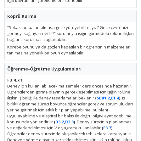
ilgili kavramları işaretlemeleri istenebilir.
Köprü Kurma
“Sokak lambaları olmasa gece yürüyebilir miyiz? Gece çevrenizi
görmeyi sağlayan nedir?” sorularıyla ışığın görmedeki rolüne ilişkin
bağlantı kurulması sağlanabilir.
Körebe oyunu ya da gözleri kapatılan bir öğrencinin malzemeleri
tanımasına yönelik bir oyun oynatılabilir.
Öğrenme-Öğretme Uygulamaları
FB.4.7.1
Deney için kullanılabilecek malzemeler ders öncesinde hazırlanır.
Öğrencilerden görme olayının gerçekleşebilmesi için ışığın rolüne
ilişkin iş birliği ile deney tasarlamaları beklenir
(
,
)
. Iş
SDB1.2
E1.4
birlikli öğrenme süreci boyunca öğrenciler görev ve sorumlulukları
yerine getirmek için etkili bir plan yapabilme, bu planı
uygulayabilme ve eleştirel bir bakış ile doğru bilgiyi ayırt edebilme
konusunda yönlendirilir
(
,
)
. Deney sürecinin planlanması
D3.2
D3.3
ve değerlendirilmesi için V diyagramı kullanılabilir
(
)
.
E3.7
Öğrenciler deney sürecinde oluşabilecek tehlikelere karşı uyarılır.
Deneyde görme olayının gerçekleşebilmesi için ışığın rolüne ilişkin