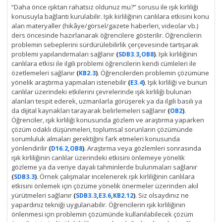
“Daha önce ışıktan rahatsız oldunuz mu?” sorusu ile ışık kirliliği
konusuyla bağlantı kurulabilir. Işık kirliliğinin canlılara etkisini konu
alan materyaller (hikâye/görsel/gazete haberleri, videolar vb.)
ders öncesinde hazırlanarak öğrencilere gösterilir. Öğrencilerin
problemin sebeplerini sürdürülebilirlik çerçevesinde tartışarak
problemi yapılandırmaları sağlanır
(
,
)
. Işık kirliliğinin
SDB3.3
OB8
canlılara etkisi ile ilgili problemi öğrencilerin kendi cümleleri ile
özetlemeleri sağlanır
(
)
. Öğrencilerden problemin çözümüne
KB2.3
yönelik araştırma yapmaları istenebilir
(
)
. Işık kirliliği ve bunun
E3.4
canlılar üzerindeki etkilerini çevrelerinde ışık kirliliği bulunan
alanları tespit ederek, uzmanlarla görüşerek ya da ilgili basılı ya
da dijital kaynakları tarayarak belirlemeleri sağlanır
(
)
.
OB2
Öğrenciler, ışık kirliliği konusunda gözlem ve araştırma yaparken
çözüm odaklı düşünmeleri, toplumsal sorunların çözümünde
sorumluluk almaları gerektiğini fark etmeleri konusunda
yönlendirilir
(
,
)
. Araştırma veya gözlemleri sonrasında
D16.2
OB8
ışık kirliliğinin canlılar üzerindeki etkisini önlemeye yönelik
gözleme ya da veriye dayalı tahminlerde bulunmaları sağlanır
(
)
. Örnek çalışmalar incelenerek ışık kirliliğinin canlılara
SDB3.3
etkisini önlemek için çözüme yönelik önermeler üzerinden akıl
yürütmeleri sağlanır
(
,
,
)
. Siz olsaydınız ne
SDB3.3
E3.6
KB2.12
yapardınız tekniği uygulanabilir. Öğrencilerin ışık kirliliğinin
önlenmesi için problemin çözümünde kullanılabilecek çözüm