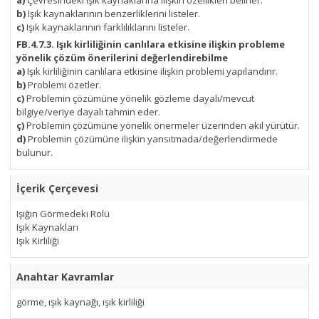
a)
Çevresindeki ışık kaynaklarına ilişkin özellikleri belirler.
b)
Işık kaynaklarının benzerliklerini listeler.
c)
Işık kaynaklarının farklılıklarını listeler.
FB.4.7.3. Işık kirliliğinin canlılara etkisine ilişkin probleme
yönelik çözüm önerilerini değerlendirebilme
a)
Işık kirliliğinin canlılara etkisine ilişkin problemi yapılandırır.
b)
Problemi özetler.
c)
Problemin çözümüne yönelik gözleme dayalı/mevcut
bilgiye/veriye dayalı tahmin eder.
ç)
Problemin çözümüne yönelik önermeler üzerinden akıl yürütür.
d)
Problemin çözümüne ilişkin yansıtmada/değerlendirmede
bulunur.
İçerik Çerçevesi
Işığın Görmedeki Rolü
Işık Kaynakları
Işık Kirliliği
Anahtar Kavramlar
görme, ışık kaynağı, ışık kirliliği