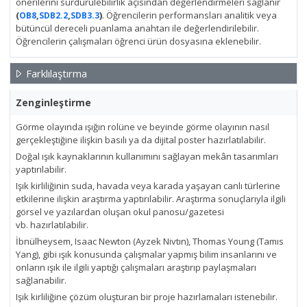
önerilerini sürdürülebilirlik açısından değerlendirmeleri sağlanır
(
,
,
)
. Öğrencilerin performansları analitik veya
OB8
SDB2.2
SDB3.3
bütüncül dereceli puanlama anahtarı ile değerlendirilebilir.
Öğrencilerin çalışmaları öğrenci ürün dosyasına eklenebilir.
Farklılaştırma
Zenginleştirme
Görme olayında ışığın rolüne ve beyinde görme olayının nasıl
gerçekleştiğine ilişkin basılı ya da dijital poster hazırlatılabilir.
Doğal ışık kaynaklarının kullanımını sağlayan mekân tasarımları
yaptırılabilir.
Işık kirliliğinin suda, havada veya karada yaşayan canlı türlerine
etkilerine ilişkin araştırma yaptırılabilir. Araştırma sonuçlarıyla ilgili
görsel ve yazılardan oluşan okul panosu/gazetesi
vb. hazırlatılabilir.
İbnülheysem, Isaac Newton (Ayzek Nivtın), Thomas Young (Tamıs
Yang), gibi ışık konusunda çalışmalar yapmış bilim insanlarını ve
onların ışık ile ilgili yaptığı çalışmaları araştırıp paylaşmaları
sağlanabilir.
Işık kirliliğine çözüm oluşturan bir proje hazırlamaları istenebilir.