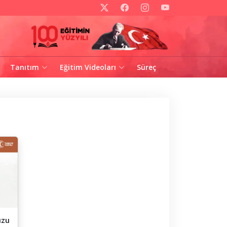
Tanıtım
Eğitim Videoları
Süreç
uzu