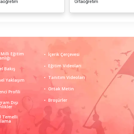
taöğretim
Ortaöğretim
 Milli Eğitim
İçerik Çerçevesi
nlığı
Eğitim Videoları
el Bakış
Tanıtım Videoları
el Yaklaşım
Ortak Metin
nci Profili
Broşürler
gram Dışı
nlikler
l Temelli
nlama