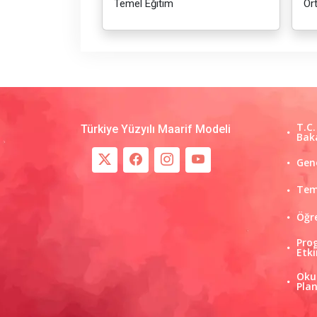
Temel Eğitim
Or
T.C.
Türkiye Yüzyılı Maarif Modeli
Baka
Gen
Tem
Öğre
Pro
Etki
Oku
Pla