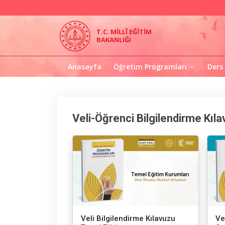
T.C. MİLLÎ EĞİTİM
BAKANLIĞI
Anasayfa
Öğretim Programları
Ders
Veli-Öğrenci Bilgilendirme Kıla
Veli Bilgilendirme Kılavuzu
Ve