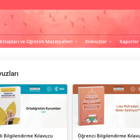
 Kitapları ve Öğretim Materyalleri
Kılavuzlar
Raporlar
vuzları
li Bilgilendirme Kılavuzu
Öğrenci Bilgilendirme Kılav