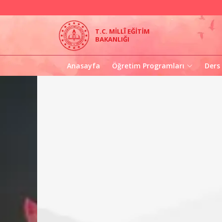
T.C. MİLLÎ EĞİTİM
BAKANLIĞI
Anasayfa
Öğretim Programları
Ders