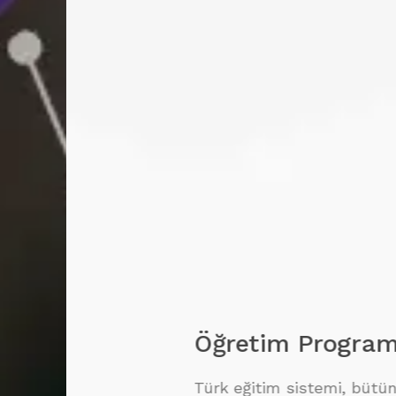
Öğretim Programlarını
Türk eğitim sistemi, bütün ideolojil