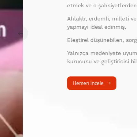
etmek ve o şahsiyetlerden oluşan b
Ahlaklı, erdemli, milleti ve insanlık 
yapmayı ideal edinmiş,
Previous
Eleştirel düşünebilen, sorgulayan, 
Yalnızca medeniyete uyum sağlayan
kurucusu ve geliştiricisi bilge nesill
Hemen İncele