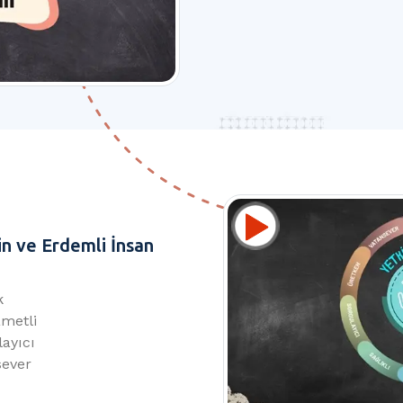
in ve Erdemli İnsan
k
metli
ayıcı
sever