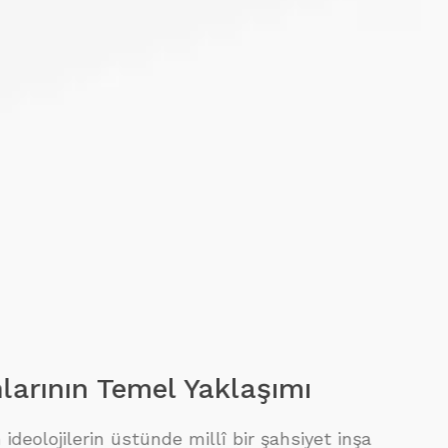
n Temel Yaklaşımı
erin üstünde millî bir şahsiyet inşa