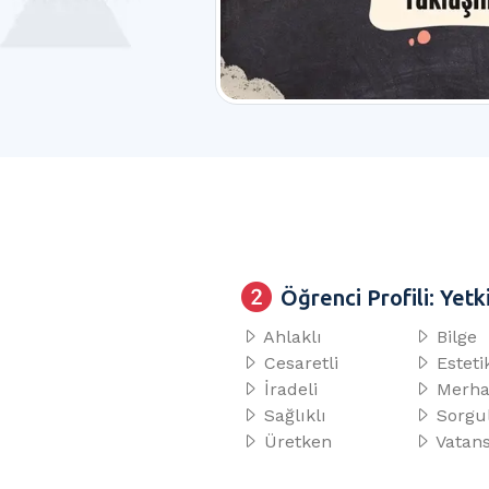
Öğrenci Profili: Yetk
Ahlaklı
Bilge
Cesaretli
Esteti
İradeli
Merha
Sağlıklı
Sorgul
Üretken
Vatan