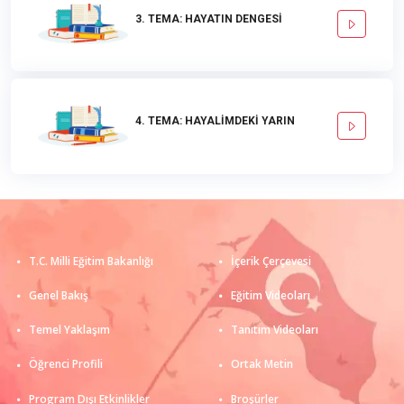
3. TEMA: HAYATIN DENGESİ
4. TEMA: HAYALİMDEKİ YARIN
T.C. Milli Eğitim Bakanlığı
İçerik Çerçevesi
Genel Bakış
Eğitim Videoları
Temel Yaklaşım
Tanıtım Videoları
Öğrenci Profili
Ortak Metin
Program Dışı Etkinlikler
Broşürler