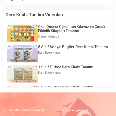
Ders Kitabı Tanıtım Videoları
Okul Öncesi Öğretmen Kılavuz ve Çocuk
Etkinlik Kitapları Tanıtımı
Öznur Atmaca
5.Sınıf Sosyal Bilgiler Ders Kitabı Tanıtımı
Esra Esen Kanan
1.Sınıf Türkçe Ders Kitabı Tanıtımı
Esra Esen Kanan
5.Sınıf Türkçe Ders Kitabı Tanıtımı
Fatma Öznur Uslu
1.Sınıf Matematik Ders Kitabı Tanıtımı
T.C. Milli Eğitim Bakanlığı
İçerik Çerçevesi
Esra Esen Kanan