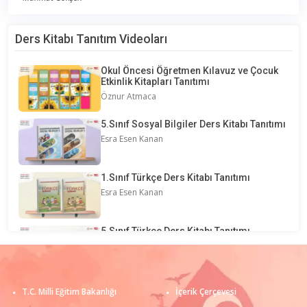
Ders Kitabı Tanıtım Videoları
Okul Öncesi Öğretmen Kılavuz ve Çocuk
Etkinlik Kitapları Tanıtımı
Öznur Atmaca
5.Sınıf Sosyal Bilgiler Ders Kitabı Tanıtımı
Esra Esen Kanan
1.Sınıf Türkçe Ders Kitabı Tanıtımı
Esra Esen Kanan
5.Sınıf Türkçe Ders Kitabı Tanıtımı
Fatma Öznur Uslu
1.Sınıf Matematik Ders Kitabı Tanıtımı
T.C. Milli Eğitim Bakanlığı
İçerik Çerçevesi
Esra Esen Kanan