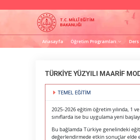
T.C. MİLLÎ EĞİTİM
BAKANLIĞI
Anasayfa
Öğretim Programları
Ders
TÜRKİYE YÜZYILI MAARİF MOD
TEMEL EĞİTİM
2025-2026 eğitim öğretim yılında, 1 v
sınıflarda ise bu uygulama yeni başlay
Bu bağlamda Türkiye genelindeki eğit
değerlendirmede etkin sonuçlar elde ed