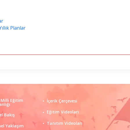
ar
ıllık Planlar
 Milli Eğitim
İçerik Çerçevesi
nlığı
Eğitim Videoları
el Bakış
Tanıtım Videoları
el Yaklaşım