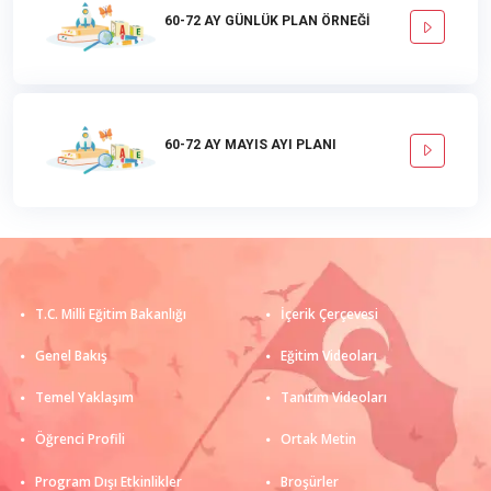
60-72 AY GÜNLÜK PLAN ÖRNEĞİ
60-72 AY MAYIS AYI PLANI
T.C. Milli Eğitim Bakanlığı
İçerik Çerçevesi
Genel Bakış
Eğitim Videoları
Temel Yaklaşım
Tanıtım Videoları
Öğrenci Profili
Ortak Metin
Program Dışı Etkinlikler
Broşürler