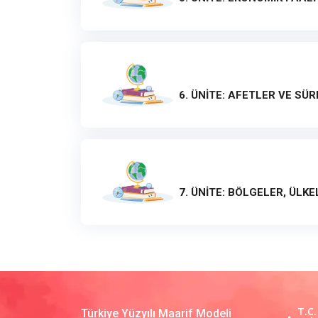
6. ÜNİTE: AFETLER VE SÜ
7. ÜNİTE: BÖLGELER, ÜLK
T.C.
Türkiye Yüzyılı Maarif Modeli