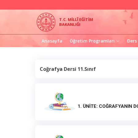
T.C. MİLLÎ EĞİTİM
BAKANLIĞI
Anasayfa
Öğretim Programları
Ders
Coğrafya Dersi 11.Sınıf
1. ÜNİTE: COĞRAFYANIN D