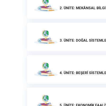
2. ÜNİTE: MEKÂNSAL BİLG
3. ÜNİTE: DOĞAL SİSTEML
4. ÜNİTE: BEŞERÎ SİSTEM
5. ÜNİTE: EKONOMİK FAALİ