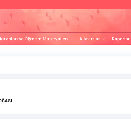
 Kitapları ve Öğretim Materyalleri
Kılavuzlar
Raporlar
OĞASI