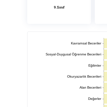
9.Sınıf