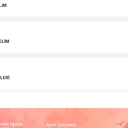
LIM
ELİM
KLERİ
 Milli Eğitim
İçerik Çerçevesi