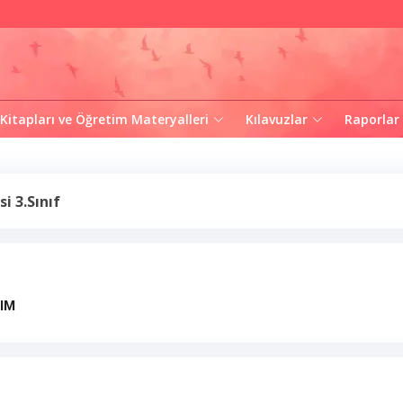
 Kitapları ve Öğretim Materyalleri
Kılavuzlar
Raporlar
i 3.Sınıf
IM