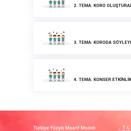
2. TEMA: KORO OLUŞTURA
3. TEMA: KORODA SÖYLEY
4. TEMA: KONSER ETKİNLİ
T.C.
Türkiye Yüzyılı Maarif Modeli