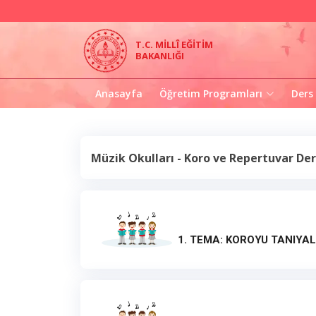
T.C. MİLLÎ EĞİTİM
BAKANLIĞI
Anasayfa
Öğretim Programları
Ders
Müzik Okulları - Koro ve Repertuvar Ders
1. TEMA: KOROYU TANIYAL