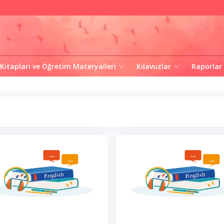
 Kitapları ve Öğretim Materyalleri
Kılavuzlar
Raporlar