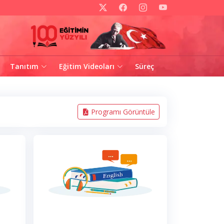
Tanıtım
Eğitim Videoları
Süreç
Programı Görüntüle