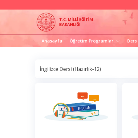
T.C. MİLLÎ EĞİTİM
BAKANLIĞI
Anasayfa
Öğretim Programları
Ders
İngilizce Dersi (Hazırlık-12)