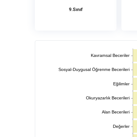
9.Sınıf