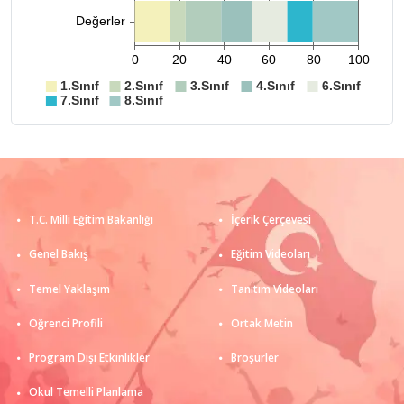
T.C. Milli Eğitim Bakanlığı
İçerik Çerçevesi
Genel Bakış
Eğitim Videoları
Temel Yaklaşım
Tanıtım Videoları
Öğrenci Profili
Ortak Metin
Program Dışı Etkinlikler
Broşürler
Okul Temelli Planlama